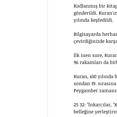
Kodlanmış bir kitap
gönderildi. Kuran'ın
yılında keşfedildi. 
Bilgisayarda herhan
çevirdiğinizde karşı
İlk inen sure, Kuran
96 rakamları da birb
Kuran, 610 yılında b
sondan 19. sırasına 
Peygamber zamanınd
25 32: "İnkarcılar, 
belleğine yerleştir