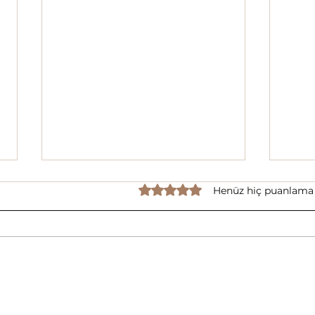
5 üzerinden 0 yıldız
Henüz hiç puanlama
Düny
Avucunuzdaki İmza