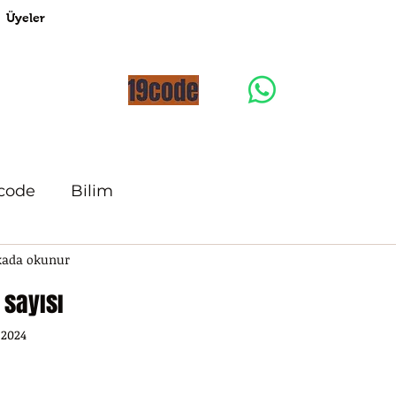
Üyeler
code
Bilim
kada okunur
 sayısı
 2024
ıldız