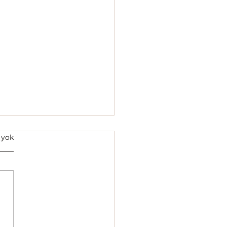
 yok
anın Sonu