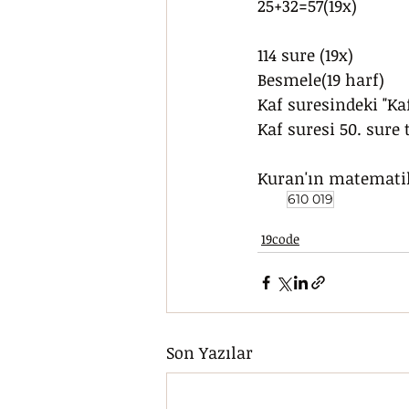
25+32=57(19x)
114 sure (19x)
Besmele(19 harf)
Kaf suresindeki "Kaf
Kaf suresi 50. sure 
Kuran'ın matematik
610 019
19code
Son Yazılar