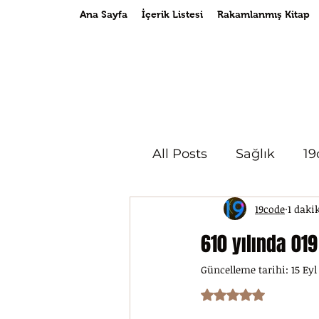
Ana Sayfa
İçerik Listesi
Rakamlanmış Kitap
All Posts
Sağlık
19
19code
1 daki
610 yılında 019
Güncelleme tarihi:
15 Eyl
5 üzerinden NaN y