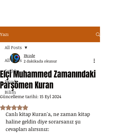
Yazı
All Posts
19code
All Posts
2 dakikada okunur
Sağlık
Elçi Muhammed Zamanındaki
19code
Parşömen Kuran
Bilim
Güncelleme tarihi:
15 Eyl 2024
5 üzerinden NaN yıldız
Canlı kitap Kuran'a, ne zaman kitap 
haline geldin diye sorarsanız şu 
cevapları alırsınız: