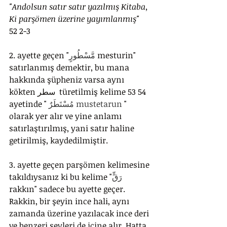
"Andolsun satır satır yazılmış Kitaba,
Ki parşömen üzerine yayımlanmış"
52 2-3
2. ayette geçen "
مَّسْطُورٍ 
mesturin" 
satırlanmış demektir, bu mana 
hakkında şüpheniz varsa aynı 
kökten سطر  türetilmiş kelime 53 54 
ayetinde "
 مُسْتَطَرٌ mustetarun
 " 
olarak yer alır ve yine anlamı 
satırlaştırılmış, yani satır haline 
getirilmiş, kaydedilmiştir.
3. ayette geçen parşömen kelimesine 
takıldıysanız ki bu kelime "
رَقٍّ 
rakkın" sadece bu ayette geçer. 
Rakkin, bir şeyin ince hali, aynı 
zamanda üzerine yazılacak ince deri 
ve benzeri şeyleri de içine alır. Hatta 