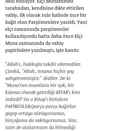
delil sunuyor. Elçi Muhammed 
tarafından, kendisine dikte ettirilen 
vahiy, ilk olarak rulo halinde ince bir 
kağıt olan Parşömenlere yazıldı. Yani 
elçi zamanında parşömenler 
kullanılıyordu hatta daha önce Elçi 
Musa zamanında da vahiy 
papirüslere yazılmıştı, işte kanıtı:
"
Allah'ı, hakkıyla takdir edemediler. 
Çünkü, "Allah, insana hiçbir şey 
vahyetmemiştir." dediler. De ki 
"Musa'nın insanlara bir ışık, bir 
kılavuz olarak getirdiği KİTAB'ı kim 
indirdi? Siz o Kitap'ı birtakım 
PAPİRÜSLER/parça parça kağıtlar 
yapıp ortaya sürüyorsunuz, 
birçoğunu da saklıyorsunuz. Size, 
sizin de atalarınızın da bilmediği 