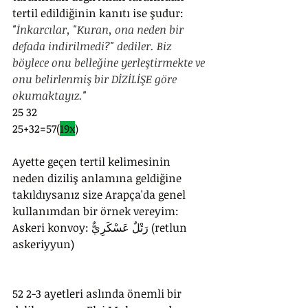
tertil edildiğinin kanıtı ise şudur:
"
İnkarcılar, "Kuran, ona neden bir 
defada indirilmedi?" dediler. Biz 
böylece onu belleğine yerleştirmekte ve 
onu belirlenmiş bir DİZİLİŞE göre 
okumaktayız.
"
25 32
25+32=57(
19x
)
Ayette geçen tertil kelimesinin 
neden diziliş anlamına geldiğine 
takıldıysanız size Arapça'da genel 
kullanımdan bir örnek vereyim:
Askeri konvoy: رَتْلٌ عَسْكَرِيٌّ (retlun 
askeriyyun)
52 2-3 ayetleri aslında önemli bir 