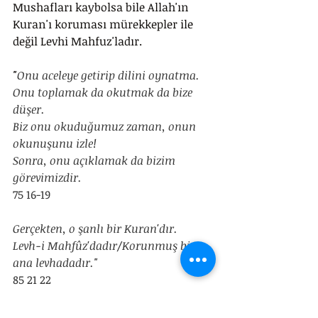
Mushafları kaybolsa bile Allah'ın 
Kuran'ı koruması mürekkepler ile 
değil Levhi Mahfuz'ladır.
"
Onu aceleye getirip dilini oynatma.
Onu toplamak da okutmak da bize 
düşer.
Biz onu okuduğumuz zaman, onun 
okunuşunu izle!
Sonra, onu açıklamak da bizim 
görevimizdir.
75 16-19
Gerçekten, o şanlı bir Kuran'dır.
Levh-i Mahfûz'dadır/Korunmuş bir 
ana levhadadır."
85 21 22
Levha kelimesi Kuran'da 6 ayette 