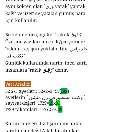
aynı kökten olan "
ورق 
varak" yaprak, 
kağıt ve üzerine yazılan gümüş para 
için kullanılır. 
Bu kelimenin çoğulu:  "rakuk 
رُقوق" 
Üzerine yazılan ince cilt/parşömen: 
"cildun raqiqun yuktabu fihi جلد رقيق 
يُكتَب فيه "
Günlük kullanımda narin, ince, zarif 
insanlara "rakik 
رَقِيق
" denir.
Veri Analizi
52 2-3 ayetleri: 52+2+3=57(
19x
)
ayetlerin "وكتب مسطورفي رق منشور " 
sayısal değeri: 1729=
19
x
91
1729 rakamları: 1+7+2+9=
19
Kuran sureleri dizilişinin insanlar 
tarafından değil Allah tarafından 