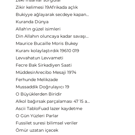
Zeki insanlar sorgular
Zikir kelimesi 19
Afrikada açlık
Bukiyye ağlayarak secdeye kapanma
Kuranda Dünya
Allah'ın güzel isimleri
Din Allahın oluncaya kadar savaşın ne demek
Maurice Bucaille Moris Bukey
Kuranı kolaylaştırdık 19
610 019
Levvahatun Levvameti
Fecre Bak Sirkadiyen Saati
Müddesir
Arecibo Mesaji 1974
Ferhunde Melikzade
Mussaddik Doğrulayıcı 19
O Büyüklerden Biridir
Alkol bağırsak parçalaması 47 15 ayeti
Ascii Tablo
Fuad lazer kaydetme
O Gün Yüzleri Parlar
Fussilet suresi bilimsel veriler
Ömür uzatan içecek