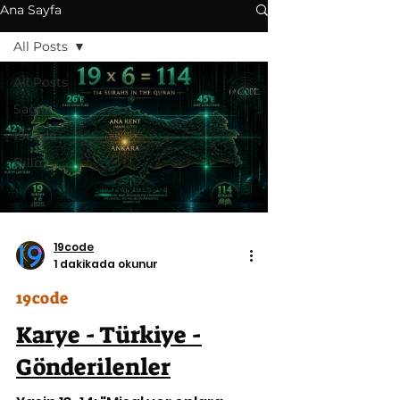
Ana Sayfa
All Posts
All Posts
Sağlık
19code
Bilim
19code
1 dakikada okunur
19code
Karye - Türkiye -
Gönderilenler