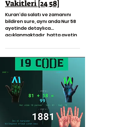
Vakitleri [24 58]
Kuran'da salatı ve zamanını
bildiren sure, aynı anda Nur 58
ayetinde detaylıca
açıklanmaktadır, hatta ayetin
sonunda Allah sizin için
ayetlerini açıklıyor sözü de yer
alır, hakikaten bu ayetin her
yerinden salat/namaz
konusuna 19 ile cevap veriliyor:
"Ey onaylayanlar, sizden izin
istesinler sözleşmelerle malik
olduklarınız ve erişmemiş bir
erginlikte olanlar, üç geçende:
Fecr Salatından önce ve SÜRE ki
çıkardığınızda giysilerinizi
Zuhurdan ve Akşam Salatından
sonra, üç size b