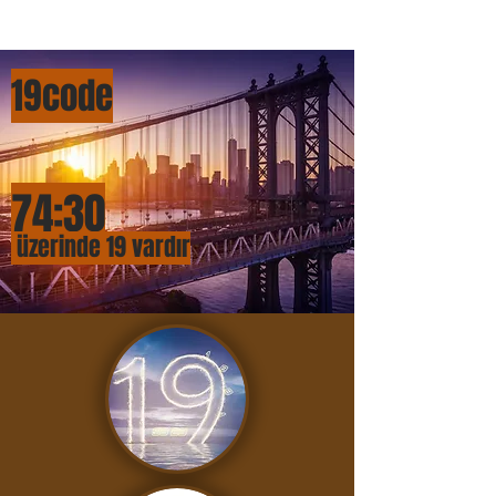
19cod
e
74:
3
0
üzerinde 19 vardır