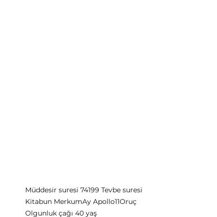
Müddesir suresi 7419
9 Tevbe suresi
Kitabun Merkum
Ay Apollo11
Oruç
Olgunluk çağı 40 yaş