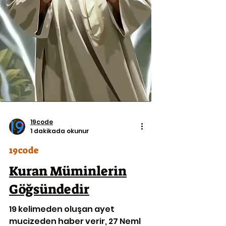
19code
1 dakikada okunur
19code
Kuran Müminlerin
Göğsündedir
19 kelimeden oluşan ayet
mucizeden haber verir, 27 Neml