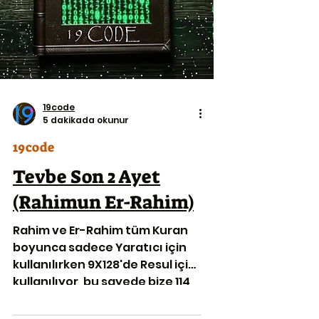
19code
5 dakikada okunur
19code
Tevbe Son 2 Ayet
(Rahimun Er-Rahim)
Rahim ve Er-Rahim tüm Kuran
boyunca sadece Yaratıcı için
kullanılırken 9X128'de Resul için
kullanılıyor, bu sayede bize 114
kez sayımın önünü açar ✅
114=19x6