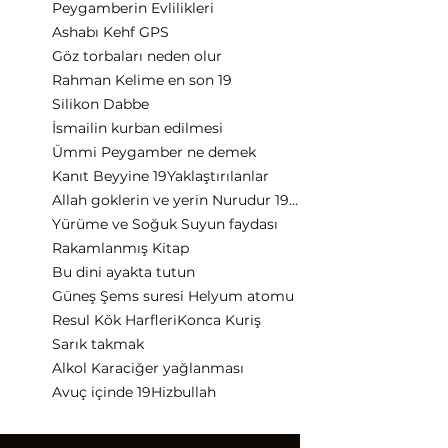
Peygamberin Evlilikleri
Ashabı Kehf GPS
Göz torbaları neden olur
Rahman Kelime en son 19
Silikon Dabbe
İsmailin kurban edilmesi
Ümmi Peygamber ne demek
Kanıt Beyyine 19
Yaklaştırılanlar
Allah goklerin ve yerin Nurudur 19 harf
Yürüme ve Soğuk Suyun faydası
Rakamlanmış Kitap
Bu dini ayakta tutun
Güneş Şems suresi Helyum atomu
Resul Kök Harfleri
Konca Kuriş
Sarık takmak
Alkol Karaciğer yağlanması
Avuç içinde 19
Hizbullah