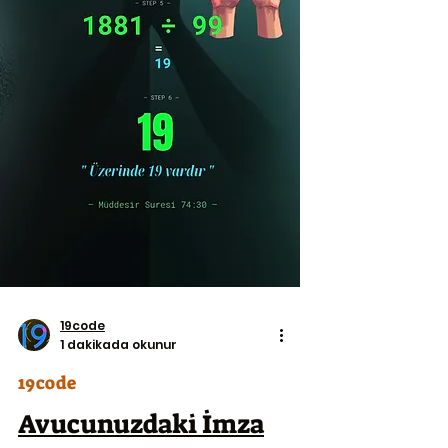
19code
1 dakikada okunur
19code
Avucunuzdaki İmza