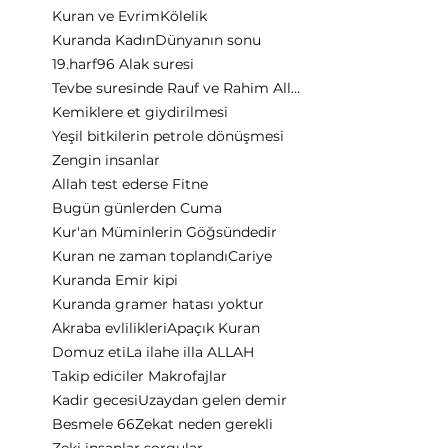
Kuran ve Evrim
Kölelik
Kuranda Kadın
Dünyanın sonu
19.harf
96 Alak suresi
Tevbe suresinde Rauf ve Rahim Allah
Kemiklere et giydirilmesi
Yeşil bitkilerin petrole dönüşmesi
Zengin insanlar
Allah test ederse Fitne
Bugün günlerden Cuma
Kur'an Müminlerin Göğsündedir
Kuran ne zaman toplandı
Cariye
Kuranda Emir kipi
Kuranda gramer hatası yoktur
Akraba evlilikleri
Apaçık Kuran
Domuz eti
La ilahe illa ALLAH
Takip ediciler Makrofajlar
Kadir gecesi
Uzaydan gelen demir
Besmele 66
Zekat neden gerekli