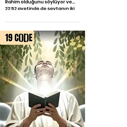
Rahim olduğunu söylüyor ve
22:52 ayetinde de şeytanın iki
attığını sildiğini haber verir.
[Hacc 52 ayetinde atma fili 2
defa kullanılırلقي ]