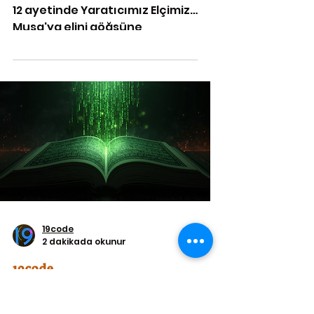
12 ayetinde Yaratıcımız Elçimiz
Musa'ya elini göğsüne
koymasını istiyor.
19code
2 dakikada okunur
19code
Apaçık Kaynak