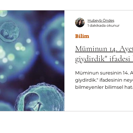
Hubeyb Öndeş
1 dakikada okunur
Bilim
Müminun 14. Ayet
giydirdik" ifadesi
Müminun suresinin 14. A
giydirdik." ifadesinin ne
bilmeyenler bilimsel hat