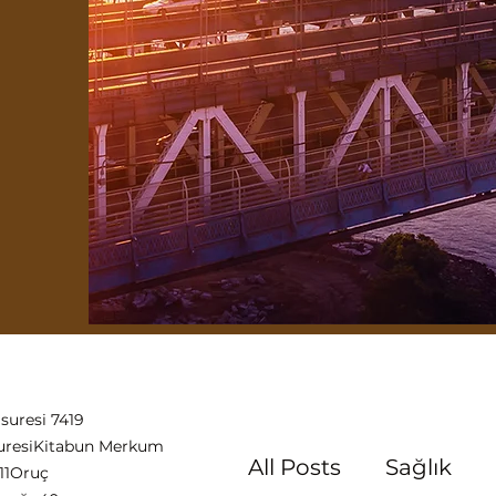
suresi 7419
uresi
Kitabun Merkum
All Posts
Sağlık
11
Oruç