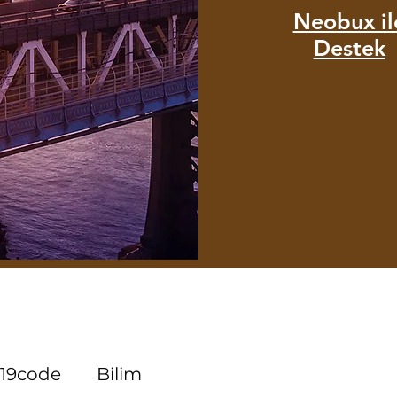
Neobux il
Destek
19code
Bilim