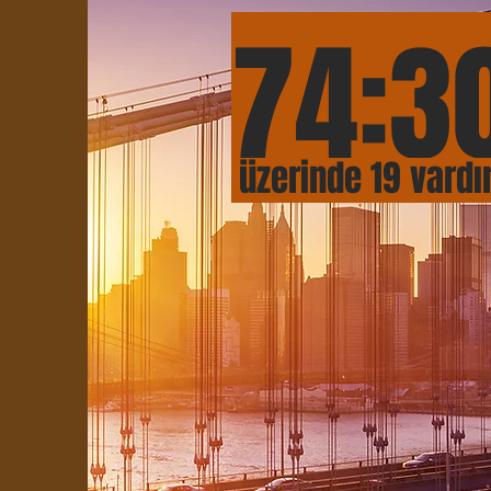
74:
3
üzerinde 19 vardı