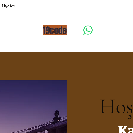
Üyeler
Hoş
Ka