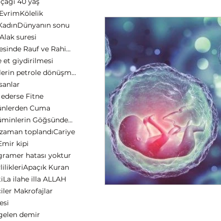
çağı 40 yaş
 Evrim
Kölelik
Kadın
Dünyanın sonu
Alak suresi
Tevbe suresinde Rauf ve Rahim Allah
 et giydirilmesi
Yeşil bitkilerin petrole dönüşmesi
sanlar
 ederse Fitne
nlerden Cuma
Kur'an Müminlerin Göğsündedir
 zaman toplandı
Cariye
mir kipi
gramer hatası yoktur
ilikleri
Apaçık Kuran
i
La ilahe illa ALLAH
iler Makrofajlar
esi
gelen demir