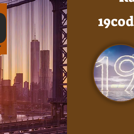
0
19cod
r