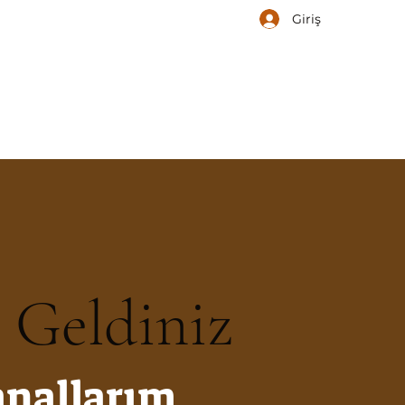
Giriş
 Geldiniz
nallarım