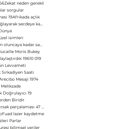
66
Zekat neden gerekli
nlar sorgular
mesi 19
Afrikada açlık
Bukiyye ağlayarak secdeye kapanma
Dünya
üzel isimleri
Din Allahın oluncaya kadar savaşın ne demek
ucaille Moris Bukey
aylaştırdık 19
610 019
un Levvameti
 Sirkadiyen Saati
Arecibo Mesaji 1974
 Melikzade
 Doğrulayıcı 19
rden Biridir
Alkol bağırsak parçalaması 47 15 ayeti
lo
Fuad lazer kaydetme
leri Parlar
uresi bilimsel veriler