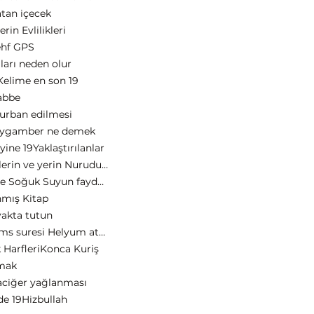
tan içecek
in Evlilikleri
ehf GPS
ları neden olur
elime en son 19
abbe
kurban edilmesi
ygamber ne demek
yine 19
Yaklaştırılanlar
Allah goklerin ve yerin Nurudur 19 harf
Yürüme ve Soğuk Suyun faydası
mış Kitap
yakta tutun
Güneş Şems suresi Helyum atomu
 Harfleri
Konca Kuriş
kmak
aciğer yağlanması
de 19
Hizbullah