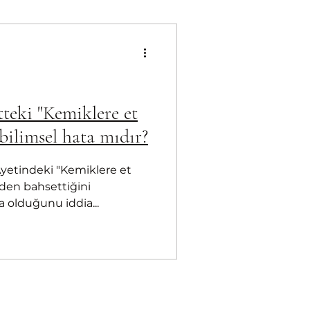
teki "Kemiklere et
 bilimsel hata mıdır?
yetindeki "Kemiklere et
yden bahsettiğini
a olduğunu iddia...