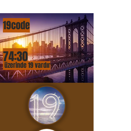
19cod
e
74:
3
0
üzerinde 19 vardır