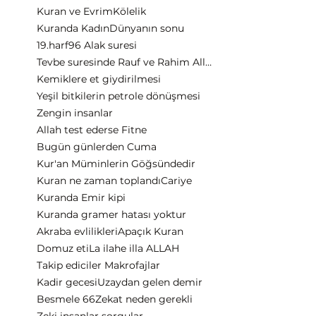
Kuran ve Evrim
Kölelik
Kuranda Kadın
Dünyanın sonu
19.harf
96 Alak suresi
Tevbe suresinde Rauf ve Rahim Allah
Kemiklere et giydirilmesi
Yeşil bitkilerin petrole dönüşmesi
Zengin insanlar
Allah test ederse Fitne
Bugün günlerden Cuma
Kur'an Müminlerin Göğsündedir
Kuran ne zaman toplandı
Cariye
Kuranda Emir kipi
Kuranda gramer hatası yoktur
Akraba evlilikleri
Apaçık Kuran
Domuz eti
La ilahe illa ALLAH
Takip ediciler Makrofajlar
Kadir gecesi
Uzaydan gelen demir
Besmele 66
Zekat neden gerekli