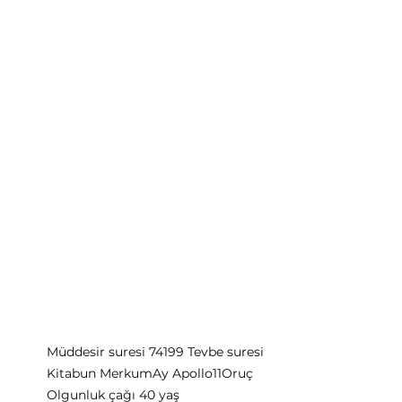
Müddesir suresi 7419
9 Tevbe suresi
Kitabun Merkum
Ay Apollo11
Oruç
Olgunluk çağı 40 yaş