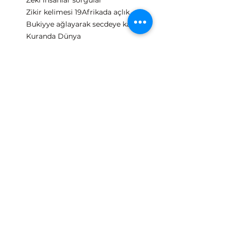
Zeki insanlar sorgular
Zikir kelimesi 19
Afrikada açlık
Bukiyye ağlayarak secdeye kapanma
Kuranda Dünya
Allah'ın güzel isimleri
Din Allahın oluncaya kadar savaşın ne demek
Maurice Bucaille Moris Bukey
Kuranı kolaylaştırdık 19
610 019
Levvahatun Levvameti
Fecre Bak Sirkadiyen Saati
Müddesir
Arecibo Mesaji 1974
Ferhunde Melikzade
Mussaddik Doğrulayıcı 19
O Büyüklerden Biridir
Alkol bağırsak parçalaması 47 15 ayeti
Ascii Tablo
Fuad lazer kaydetme
O Gün Yüzleri Parlar
Fussilet suresi bilimsel veriler
Ömür uzatan içecek