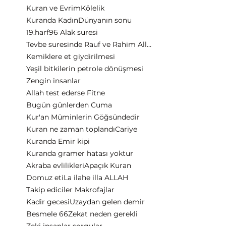
Kuran ve Evrim
Kölelik
Kuranda Kadın
Dünyanın sonu
19.harf
96 Alak suresi
Tevbe suresinde Rauf ve Rahim Allah
Kemiklere et giydirilmesi
Yeşil bitkilerin petrole dönüşmesi
Zengin insanlar
Allah test ederse Fitne
Bugün günlerden Cuma
Kur'an Müminlerin Göğsündedir
Kuran ne zaman toplandı
Cariye
Kuranda Emir kipi
Kuranda gramer hatası yoktur
Akraba evlilikleri
Apaçık Kuran
Domuz eti
La ilahe illa ALLAH
Takip ediciler Makrofajlar
Kadir gecesi
Uzaydan gelen demir
Besmele 66
Zekat neden gerekli