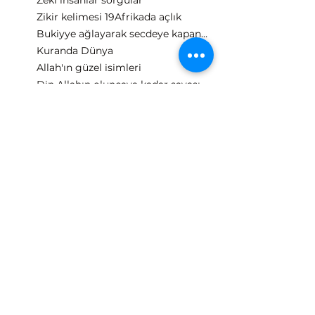
Zeki insanlar sorgular
Zikir kelimesi 19
Afrikada açlık
Bukiyye ağlayarak secdeye kapanma
Kuranda Dünya
Allah'ın güzel isimleri
Din Allahın oluncaya kadar savaşın ne demek
Maurice Bucaille Moris Bukey
Kuranı kolaylaştırdık 19
610 019
Levvahatun Levvameti
Fecre Bak Sirkadiyen Saati
Müddesir
Arecibo Mesaji 1974
Ferhunde Melikzade
Mussaddik Doğrulayıcı 19
O Büyüklerden Biridir
Alkol bağırsak parçalaması 47 15 ayeti
Ascii Tablo
Fuad lazer kaydetme
O Gün Yüzleri Parlar
Fussilet suresi bilimsel veriler
Ömür uzatan içecek