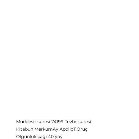
Müddesir suresi 7419
9 Tevbe suresi
Kitabun Merkum
Ay Apollo11
Oruç
Olgunluk çağı 40 yaş