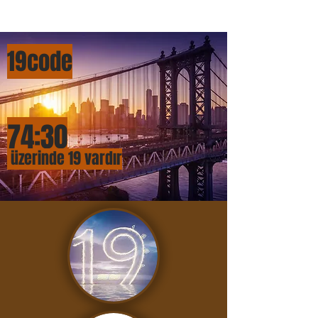
19cod
e
74:
3
0
üzerinde 19 vardır