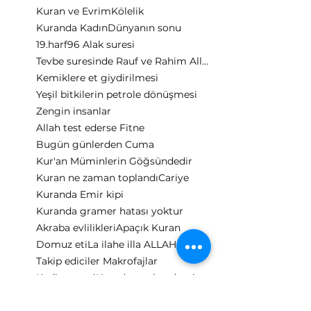
Kuran ve Evrim
Kölelik
Kuranda Kadın
Dünyanın sonu
19.harf
96 Alak suresi
Tevbe suresinde Rauf ve Rahim Allah
Kemiklere et giydirilmesi
Yeşil bitkilerin petrole dönüşmesi
Zengin insanlar
Allah test ederse Fitne
Bugün günlerden Cuma
Kur'an Müminlerin Göğsündedir
Kuran ne zaman toplandı
Cariye
Kuranda Emir kipi
Kuranda gramer hatası yoktur
Akraba evlilikleri
Apaçık Kuran
Domuz eti
La ilahe illa ALLAH
Takip ediciler Makrofajlar
Kadir gecesi
Uzaydan gelen demir
Besmele 66
Zekat neden gerekli