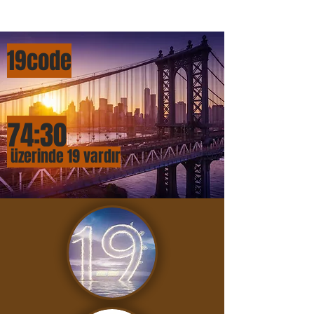
19cod
e
74:
3
0
üzerinde 19 vardır