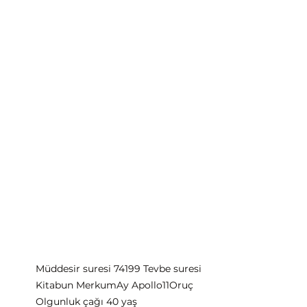
Müddesir suresi 7419
9 Tevbe suresi
Kitabun Merkum
Ay Apollo11
Oruç
Olgunluk çağı 40 yaş