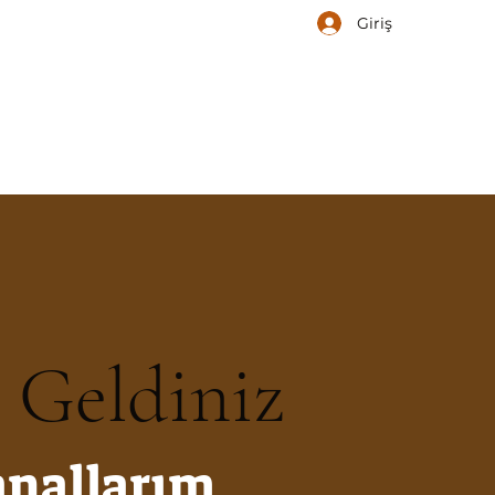
Giriş
 Geldiniz
nallarım