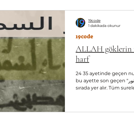
19code
1 dakikada okunur
19code
ALLAH göklerin v
harf
24 35 ayetinde geçen nu
bu ayette son geçen "نور" Kuran'ın başından 19 .
sırada yer alır. Tüm surele