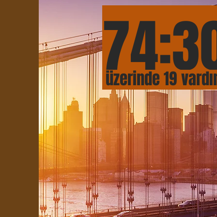
74:
3
üzerinde 19 vardı