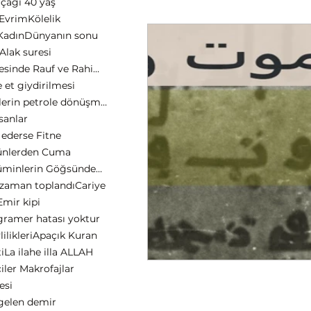
çağı 40 yaş
 Evrim
Kölelik
Kadın
Dünyanın sonu
Alak suresi
Tevbe suresinde Rauf ve Rahim Allah
 et giydirilmesi
Yeşil bitkilerin petrole dönüşmesi
sanlar
 ederse Fitne
nlerden Cuma
Kur'an Müminlerin Göğsündedir
 zaman toplandı
Cariye
mir kipi
gramer hatası yoktur
ilikleri
Apaçık Kuran
i
La ilahe illa ALLAH
iler Makrofajlar
esi
gelen demir