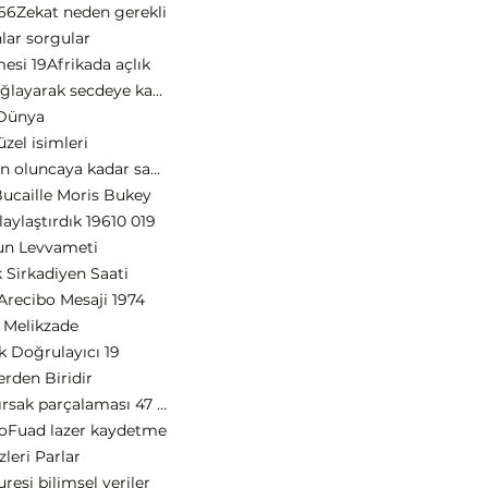
66
Zekat neden gerekli
nlar sorgular
mesi 19
Afrikada açlık
Bukiyye ağlayarak secdeye kapanma
Dünya
üzel isimleri
Din Allahın oluncaya kadar savaşın ne demek
ucaille Moris Bukey
aylaştırdık 19
610 019
un Levvameti
 Sirkadiyen Saati
Arecibo Mesaji 1974
 Melikzade
 Doğrulayıcı 19
rden Biridir
Alkol bağırsak parçalaması 47 15 ayeti
lo
Fuad lazer kaydetme
leri Parlar
uresi bilimsel veriler