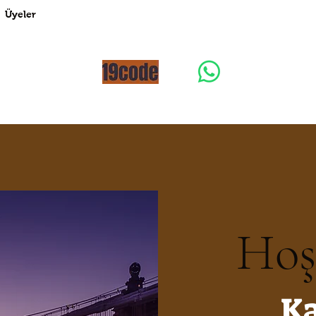
Üyeler
Hoş
Ka