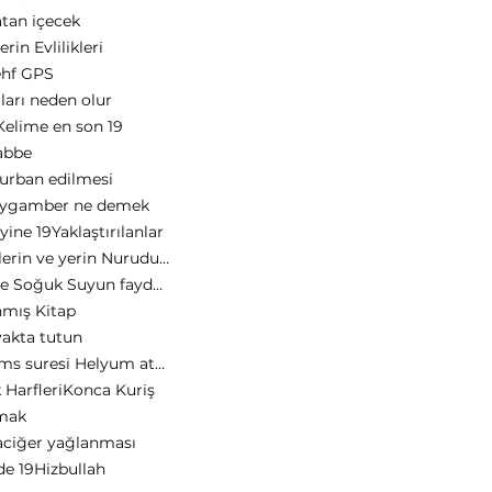
tan içecek
in Evlilikleri
ehf GPS
ları neden olur
elime en son 19
abbe
kurban edilmesi
ygamber ne demek
yine 19
Yaklaştırılanlar
Allah goklerin ve yerin Nurudur 19 harf
Yürüme ve Soğuk Suyun faydası
mış Kitap
yakta tutun
Güneş Şems suresi Helyum atomu
 Harfleri
Konca Kuriş
kmak
aciğer yağlanması
de 19
Hizbullah