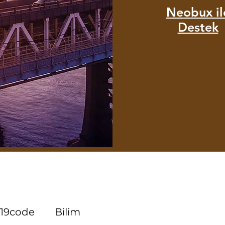
Neobux il
Destek
19code
Bilim