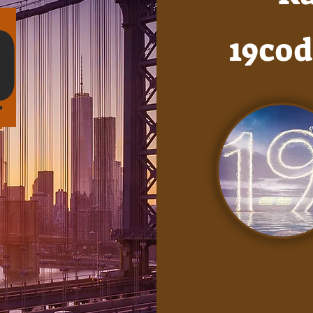
0
19cod
r