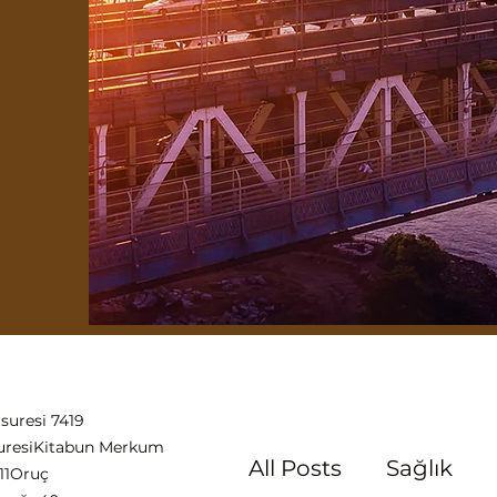
suresi 7419
uresi
Kitabun Merkum
All Posts
Sağlık
11
Oruç