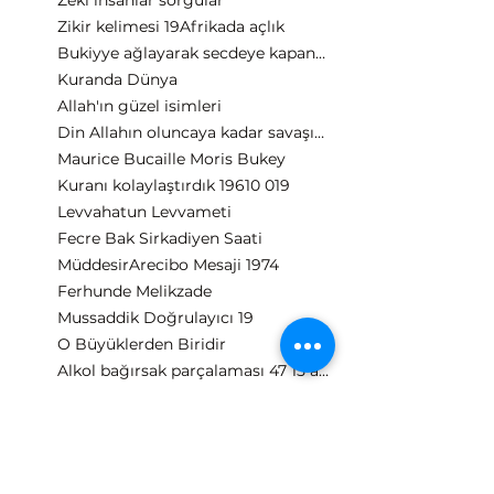
Zeki insanlar sorgular
Zikir kelimesi 19
Afrikada açlık
Bukiyye ağlayarak secdeye kapanma
Kuranda Dünya
Allah'ın güzel isimleri
Din Allahın oluncaya kadar savaşın ne demek
Maurice Bucaille Moris Bukey
Kuranı kolaylaştırdık 19
610 019
Levvahatun Levvameti
Fecre Bak Sirkadiyen Saati
Müddesir
Arecibo Mesaji 1974
Ferhunde Melikzade
Mussaddik Doğrulayıcı 19
O Büyüklerden Biridir
Alkol bağırsak parçalaması 47 15 ayeti
Ascii Tablo
Fuad lazer kaydetme
O Gün Yüzleri Parlar
Fussilet suresi bilimsel veriler
Ömür uzatan içecek