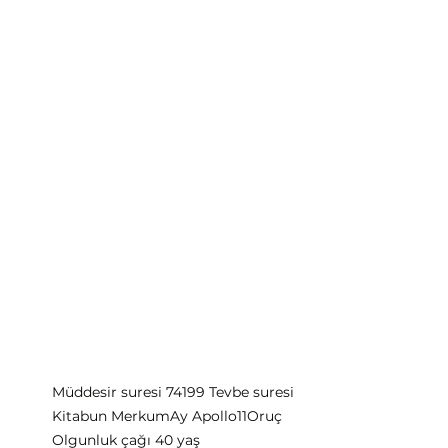
Müddesir suresi 7419
9 Tevbe suresi
Kitabun Merkum
Ay Apollo11
Oruç
Olgunluk çağı 40 yaş