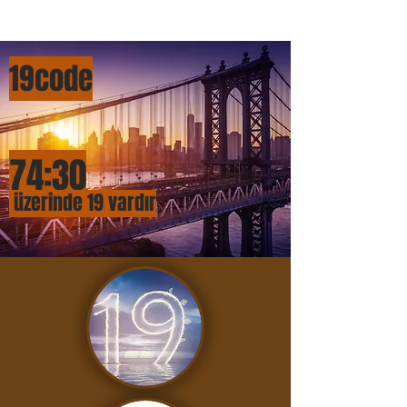
19cod
e
74:
3
0
üzerinde 19 vardır