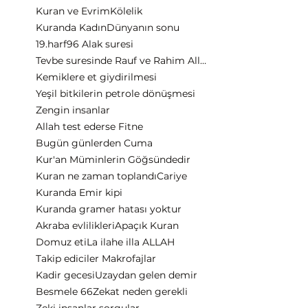
Kuran ve Evrim
Kölelik
Kuranda Kadın
Dünyanın sonu
19.harf
96 Alak suresi
Tevbe suresinde Rauf ve Rahim Allah
Kemiklere et giydirilmesi
Yeşil bitkilerin petrole dönüşmesi
Zengin insanlar
Allah test ederse Fitne
Bugün günlerden Cuma
Kur'an Müminlerin Göğsündedir
Kuran ne zaman toplandı
Cariye
Kuranda Emir kipi
Kuranda gramer hatası yoktur
Akraba evlilikleri
Apaçık Kuran
Domuz eti
La ilahe illa ALLAH
Takip ediciler Makrofajlar
Kadir gecesi
Uzaydan gelen demir
Besmele 66
Zekat neden gerekli